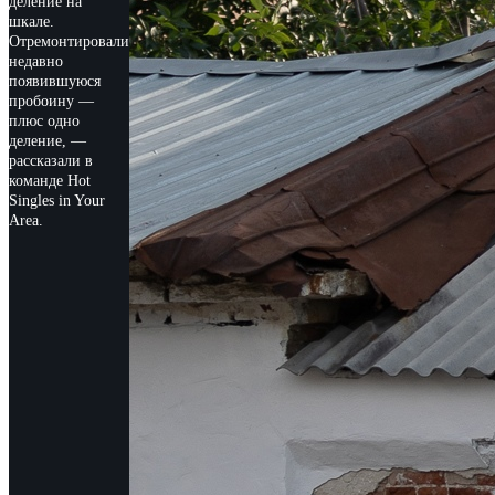
деление на
шкале.
Отремонтировали
недавно
появившуюся
пробоину —
плюс одно
деление, —
рассказали в
команде Hot
Singles in Your
Area.