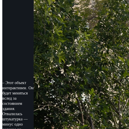
– Этот объект
интерактивен. Он
будет меняться
вслед за
состоянием
здания.
Отвалилась
штукатурка —
минус одно