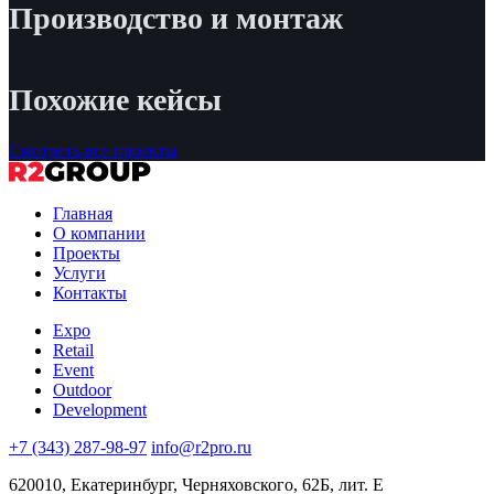
Производство и монтаж
Похожие кейсы
Смотреть все проекты
Главная
О компании
Проекты
Услуги
Контакты
Expo
Retail
Event
Outdoor
Development
+7 (343) 287-98-97
info@r2pro.ru
620010, Екатеринбург, Черняховского, 62Б, лит. Е