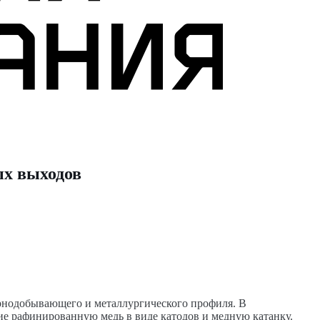
ых выходов
орнодобывающего и металлургического профиля
. В
ие рафинированную медь в виде катодов и медную катанку.