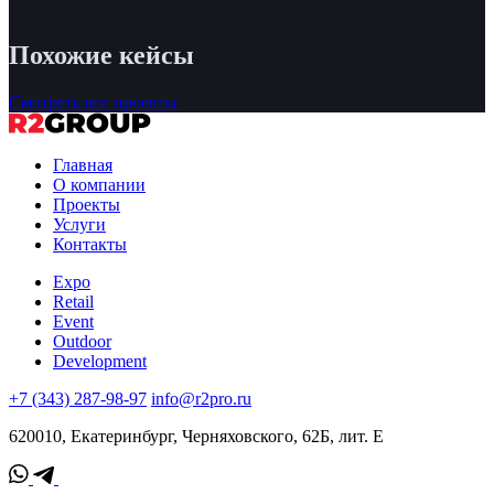
Похожие кейсы
Смотреть все проекты
Главная
О компании
Проекты
Услуги
Контакты
Expo
Retail
Event
Outdoor
Development
+7 (343) 287-98-97
info@r2pro.ru
620010, Екатеринбург, Черняховского, 62Б, лит. Е