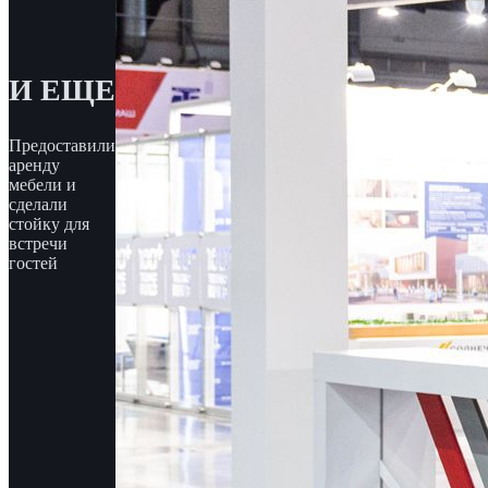
И ЕЩЕ
Предоставили
аренду
мебели и
сделали
стойку для
встречи
гостей